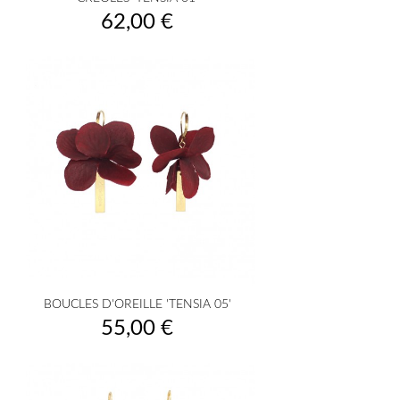
Prix
62,00 €
BOUCLES D'OREILLE 'TENSIA 05'
Prix
55,00 €