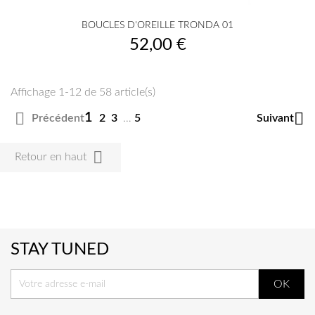
BOUCLES D'OREILLE TRONDA 01
Prix
52,00 €
Affichage 1-12 de 58 article(s)


1
Précédent
Suivant
2
3
…
5

Retour en haut
STAY TUNED