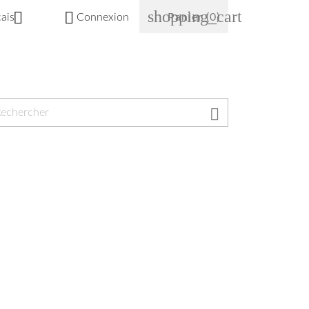
shopping_cart


ais
Connexion
Panier
(0)
