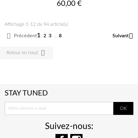
Prix
60,00 €
Affichage 1-12 de 94 article(s)


1
Précédent
Suivant
2
3
…
8

Retour en haut
STAY TUNED
Suivez-nous:
Facebook
Instagram