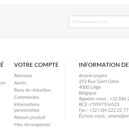
TÉ
VOTRE COMPTE
INFORMATION DE
Adresses
Ariane Lespire
253 Rue Saint Gilles
ion
Avoirs
4000 Liège
Bons de réduction
Belgique
Commandes
Appelez-nous :
+32 (0)4 
Informations
BCE n°0597556523
personnelles
Fax :
+32 ( 0)4 222 22 77
Écrivez-nous :
ariane@ari
Retours produit
Mes récompenses