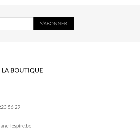
 LA BOUTIQUE
223 56 29
ane-lespire.be