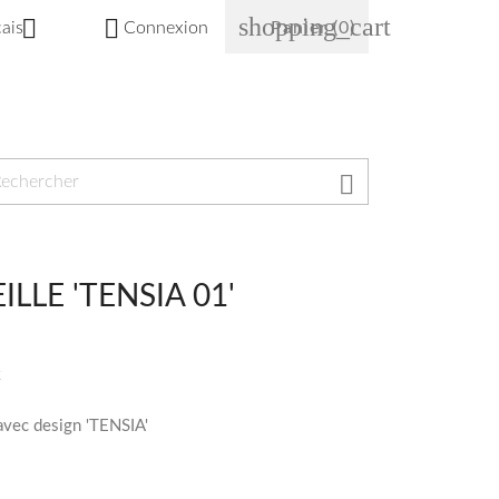
shopping_cart


ais
Connexion
Panier
(0)

LLE 'TENSIA 01'
C
avec design 'TENSIA'