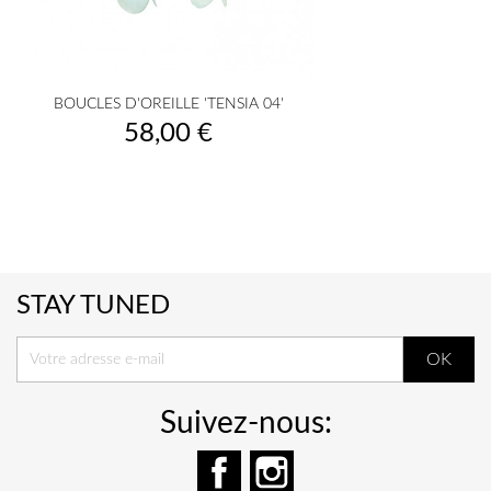
BOUCLES D'OREILLE 'TENSIA 04'
Prix
58,00 €
STAY TUNED
Suivez-nous:
Facebook
Instagram